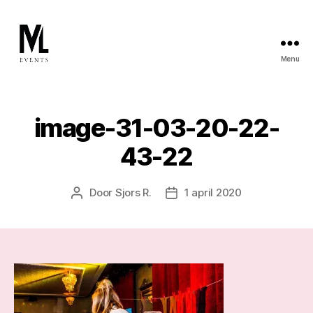
Menu
ML Events
image-31-03-20-22-
43-22
Door
Sjors R.
1 april 2020
Berichtauteur
Berichtdatum